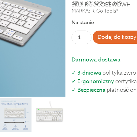
GTIN: 8719274491965
SKU: RGOCOBEWDWH
MARKA: R-Go Tools®
Na stanie
Dodaj do koszy
Darmowa dostawa
✓ 3-dniowa
polityka zwro
✓ Ergonomiczny
certyfika
✓ Bezpieczna
płatność on