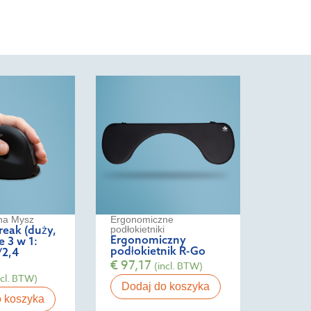
na Mysz
Ergonomiczne
reak (duży,
podłokietniki
Ergonomiczny
ze 3 w 1:
podłokietnik R-Go
/2,4
€
97,17
(incl. BTW)
ncl. BTW)
Dodaj do koszyka
o koszyka