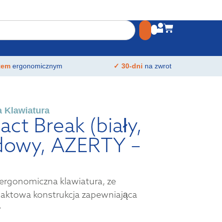
atem
ergonomicznym
✓ 30-dni
na zwrot
 Klawiatura
t Break (biały,
dowy, AZERTY –
rgonomiczna klawiatura, ze
aktowa konstrukcja zapewniająca
>