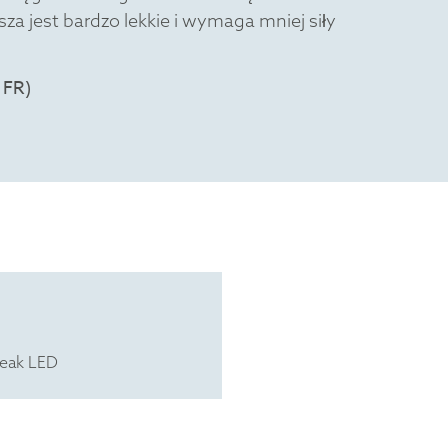
a jest bardzo lekkie i wymaga mniej siły
reak LED