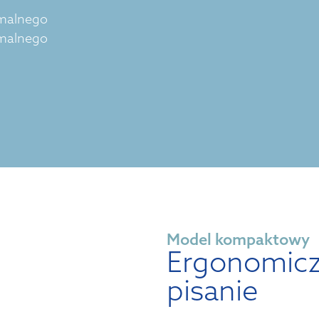
imalnego
imalnego
Model kompaktowy
Ergonomic
pisanie