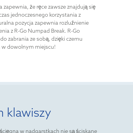
 zapewnia, że ręce zawsze znajdują się
czas jednoczesnego korzystania z
turalna pozycja zapewnia rozluźnienie
zenia z R-Go Numpad Break. R-Go
do zabrania ze sobą, dzięki czemu
 w dowolnym miejscu!
m klawiszy
 ścięgna w nadgarstkach nie są ściskane