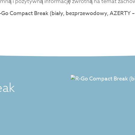
jemną i pozytywną informację zwrotną na temat zacho
eak