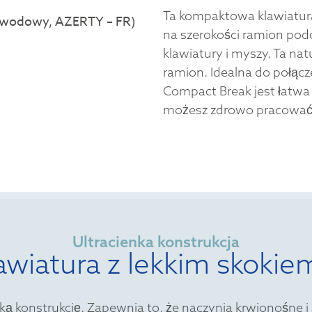
Ta kompaktowa klawiatura
na szerokości ramion pod
klawiatury i myszy. Ta na
ramion. Idealna do połąc
Compact Break jest łatwa 
możesz zdrowo pracować
Ultracienka konstrukcja
awiatura z lekkim skokie
ą konstrukcję. Zapewnia to, że naczynia krwionośne i