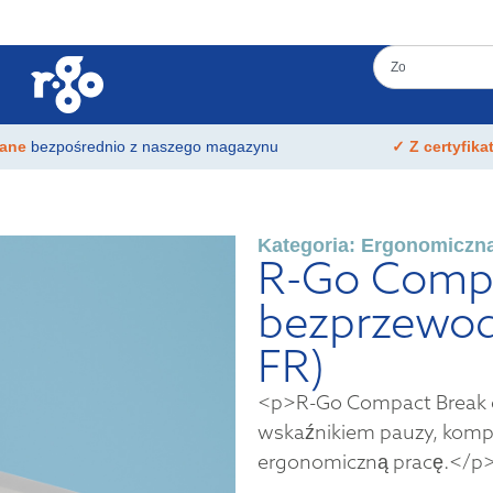
łane
bezpośrednio z naszego magazynu
✓ Z certyfik
Kategoria:
Ergonomiczna
R-Go Compac
bezprzewo
FR)
<p>R-Go Compact Break e
wskaźnikiem pauzy, komp
ergonomiczną pracę.</p