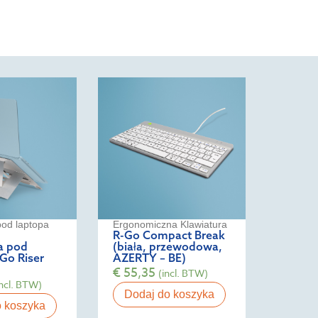
od laptopa
Ergonomiczna Klawiatura
R-Go Compact Break
a pod
(biała, przewodowa,
Go Riser
AZERTY – BE)
€
55,35
(incl. BTW)
incl. BTW)
Dodaj do koszyka
o koszyka