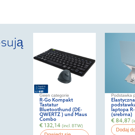
sują
Geen categorie
Podstawka p
R-Go Kompakt
Elastyczna
Tastatur
podstawk
Bluetoothund (DE-
laptopa R-
QWERTZ ) und Maus
(srebrna)
Combo
€
84,87
(
€
132,14
(incl. BTW)
Dodaj d
Dowiedz się