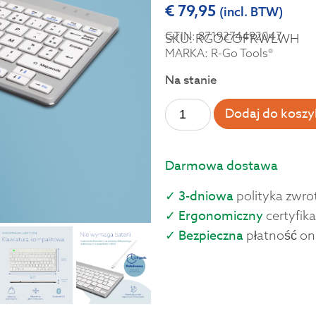
€
79,95
(incl. BTW)
GTIN: 8719274492047
SKU: RGOCOFRWLWH
MARKA: R-Go Tools®
Na stanie
Dodaj do koszy
Darmowa dostawa
✓ 3-dniowa
polityka zwro
✓ Ergonomiczny
certyfika
✓ Bezpieczna
płatność on