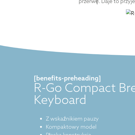
przerwę. Daje to przy
[benefits-preheading]
R-Go Compact Br
Keyboard
Z wskaźnikiem pauzy
Kompaktowy model
Płaska konstrukcja