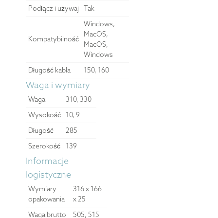
Podłącz i używaj
Tak
Windows,
MacOS,
Kompatybilność
MacOS,
Windows
Długość kabla
150, 160
Waga i wymiary
Waga
310, 330
Wysokość
10, 9
Długość
285
Szerokość
139
Informacje
logistyczne
Wymiary
316 x 166
opakowania
x 25
Waga brutto
505, 515