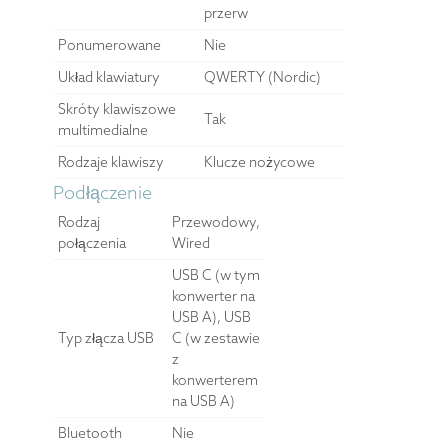
przerw
Ponumerowane
Nie
Układ klawiatury
QWERTY (Nordic)
Skróty klawiszowe
Tak
multimedialne
Rodzaje klawiszy
Klucze nożycowe
Podłączenie
Rodzaj
Przewodowy,
połączenia
Wired
USB C (w tym
konwerter na
USB A), USB
Typ złącza USB
C (w zestawie
z
konwerterem
na USB A)
Bluetooth
Nie