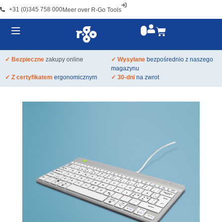
+31 (0)345 758 000
Meer over R-Go Tools
✓ Bezpieczne
zakupy online
✓ Wysyłane
bezpośrednio z naszego
magazynu
✓ Z certyfikatem
ergonomicznym
✓ 30-dni
na zwrot