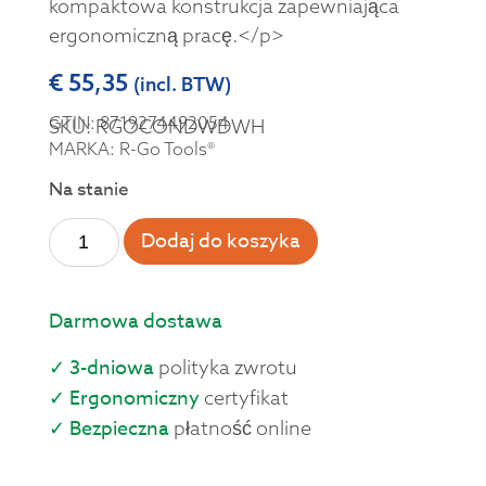
kompaktowa konstrukcja zapewniająca
ergonomiczną pracę.</p>
€
55,35
(incl. BTW)
GTIN: 8719274492054
SKU: RGOCONDWDWH
MARKA: R-Go Tools®
Na stanie
Dodaj do koszyka
Darmowa dostawa
✓ 3-dniowa
polityka zwrotu
✓ Ergonomiczny
certyfikat
✓ Bezpieczna
płatność online