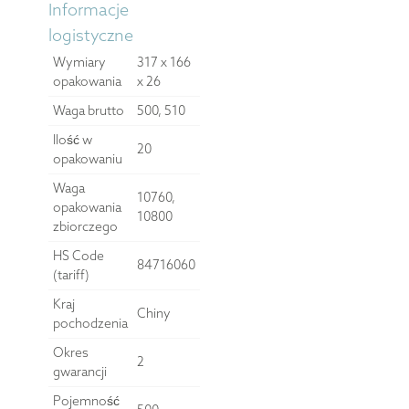
Informacje
logistyczne
Wymiary
317 x 166
opakowania
x 26
Waga brutto
500, 510
Ilość w
20
opakowaniu
Waga
10760,
opakowania
10800
zbiorczego
HS Code
84716060
(tariff)
Kraj
Chiny
pochodzenia
Okres
2
gwarancji
Pojemność