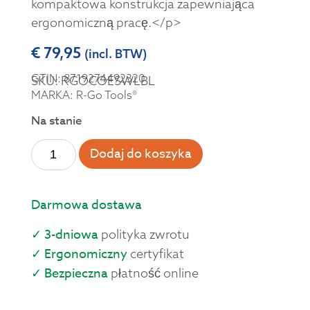
kompaktowa konstrukcja zapewniająca
ergonomiczną pracę.</p>
€
79,95
(incl. BTW)
GTIN: 8719274492320
SKU: RGOCOESWLBL
MARKA: R-Go Tools®
Na stanie
Dodaj do koszyka
Darmowa dostawa
✓ 3-dniowa
polityka zwrotu
✓ Ergonomiczny
certyfikat
✓ Bezpieczna
płatność online