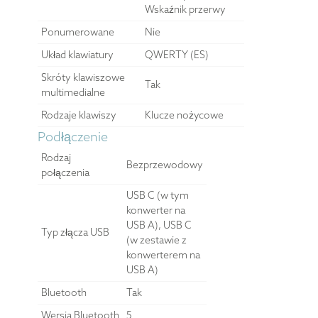
Wskaźnik przerwy
Ponumerowane
Nie
Układ klawiatury
QWERTY (ES)
Skróty klawiszowe
Tak
multimedialne
Rodzaje klawiszy
Klucze nożycowe
Podłączenie
Rodzaj
Bezprzewodowy
połączenia
USB C (w tym
konwerter na
USB A), USB C
Typ złącza USB
(w zestawie z
konwerterem na
USB A)
Bluetooth
Tak
Wersja Bluetooth
5