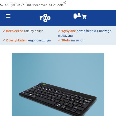
+31 (0)345 758 000
Meer over R-Go Tools
✓ Bezpieczne
zakupy online
✓ Wysyłane
bezpośrednio z naszego
magazynu
✓ Z certyfikatem
ergonomicznym
✓ 30-dni
na zwrot