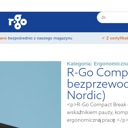
łane
bezpośrednio z naszego magazynu
✓ Z certyfik
Kategoria:
Ergonomiczna
R-Go Compa
bezprzewo
Nordic)
<p>R-Go Compact Break e
wskaźnikiem pauzy, komp
ergonomiczną pracę.</p