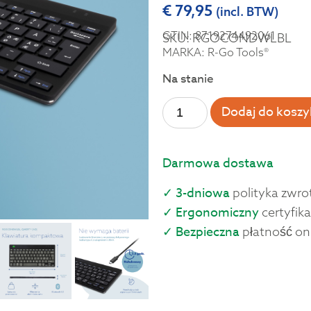
€
79,95
(incl. BTW)
GTIN: 8719274492061
SKU: RGOCONDWLBL
MARKA: R-Go Tools®
Na stanie
Dodaj do koszy
Darmowa dostawa
✓ 3-dniowa
polityka zwro
✓ Ergonomiczny
certyfika
✓ Bezpieczna
płatność on