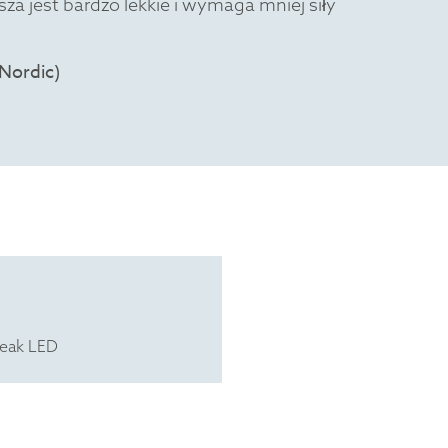
a jest bardzo lekkie i wymaga mniej siły
reak LED