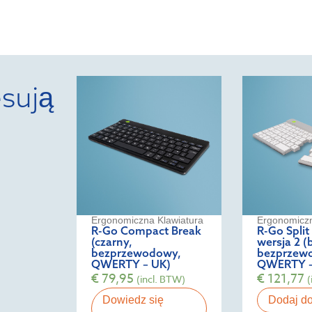
sują
Ergonomiczna Klawiatura
Ergonomiczn
R-Go Compact Break
R-Go Split
(czarny,
wersja 2 (b
bezprzewodowy,
bezprzew
QWERTY – UK)
QWERTY –
€
79,95
€
121,77
(incl. BTW)
(
Dowiedz się
Dodaj d