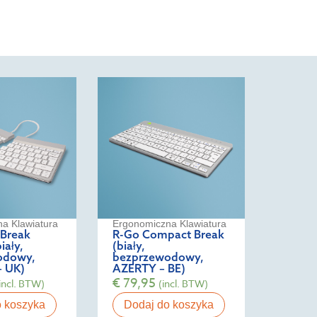
a Klawiatura
Ergonomiczna Klawiatura
 Break
R-Go Compact Break
iały,
(biały,
odowy,
bezprzewodowy,
 UK)
AZERTY – BE)
€
79,95
incl. BTW)
(incl. BTW)
o koszyka
Dodaj do koszyka