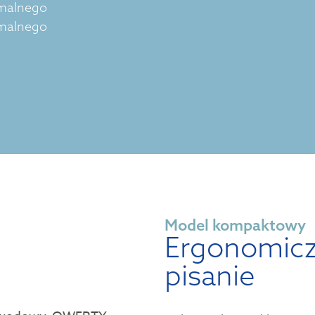
imalnego
imalnego
Model kompaktowy
Ergonomic
pisanie