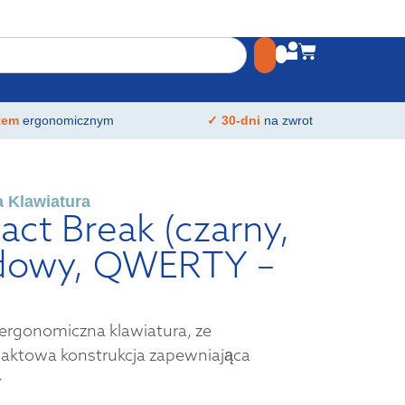
atem
ergonomicznym
✓ 30-dni
na zwrot
 Klawiatura
ct Break (czarny,
dowy, QWERTY –
rgonomiczna klawiatura, ze
aktowa konstrukcja zapewniająca
>