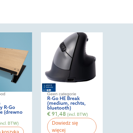
pod
Geen categorie
R-Go HE Break
a
(medium, rechts,
y R-Go
bluetooth)
e (drewno
€
91,48
(incl. BTW)
incl. BTW)
Dowiedz się
więcej
o koszyka