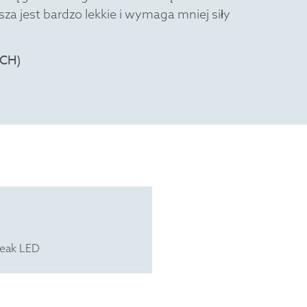
a jest bardzo lekkie i wymaga mniej siły
reak LED