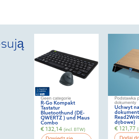
sują
Geen categorie
Podstawka 
R-Go Kompakt
dokumenty
Uchwyt n
Tastatur
dokument
Bluetoothund (DE-
Read2Writ
QWERTZ ) und Maus
dębowe)
Combo
€
121,77
€
132,14
(
(incl. BTW)
Dodaj d
Dowiedz się