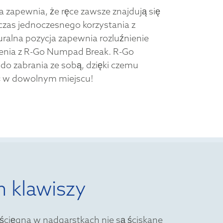
 zapewnia, że ręce zawsze znajdują się
czas jednoczesnego korzystania z
turalna pozycja zapewnia rozluźnienie
zenia z R-Go Numpad Break. R-Go
do zabrania ze sobą, dzięki czemu
 w dowolnym miejscu!
m klawiszy
 ścięgna w nadgarstkach nie są ściskane