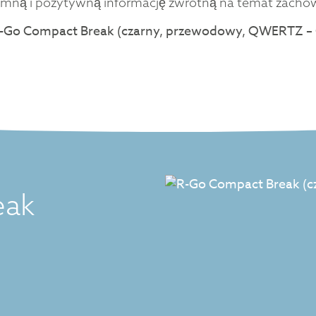
jemną i pozytywną informację zwrotną na temat zacho
eak