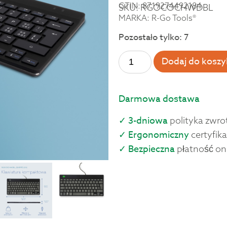
GTIN: 8719274492184
SKU: RGOCOCHWDBL
MARKA: R-Go Tools®
Pozostało tylko: 7
Dodaj do koszy
Darmowa dostawa
✓ 3-dniowa
polityka zwro
✓ Ergonomiczny
certyfika
✓ Bezpieczna
płatność on