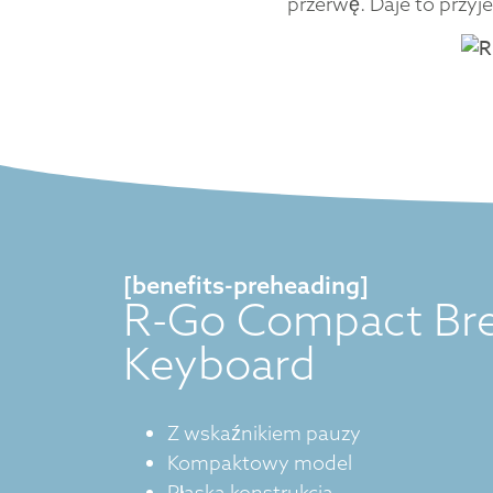
przerwę. Daje to przy
[benefits-preheading]
R-Go Compact Br
Keyboard
Z wskaźnikiem pauzy
Kompaktowy model
Płaska konstrukcja