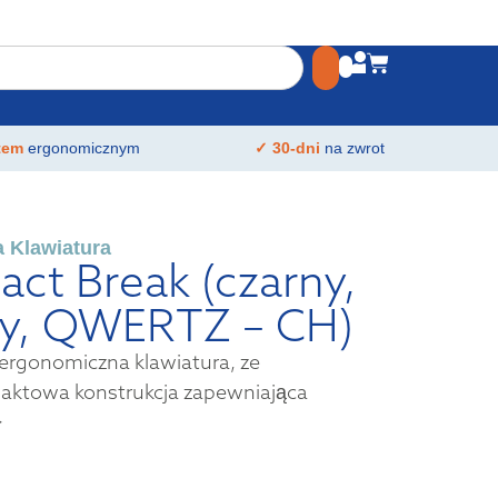
atem
ergonomicznym
✓ 30-dni
na zwrot
 Klawiatura
ct Break (czarny,
y, QWERTZ – CH)
rgonomiczna klawiatura, ze
aktowa konstrukcja zapewniająca
>