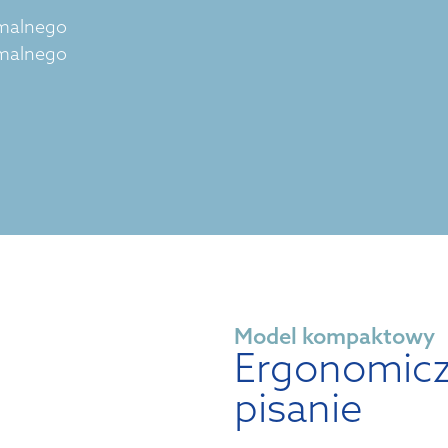
imalnego
imalnego
Model kompaktowy
Ergonomic
pisanie