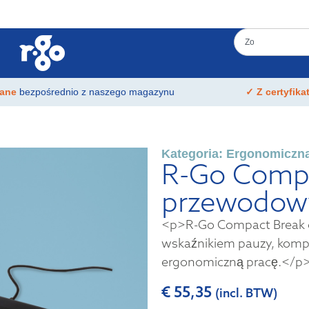
łane
bezpośrednio z naszego magazynu
✓ Z certyfik
Kategoria:
Ergonomiczna
R-Go Compa
przewodow
<p>R-Go Compact Break e
wskaźnikiem pauzy, komp
ergonomiczną pracę.</p
€
55,35
(incl. BTW)