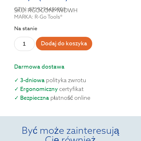
GTIN: 8719274491903
SKU: RGOCONMWDWH
MARKA: R-Go Tools®
Na stanie
Dodaj do koszyka
Darmowa dostawa
✓ 3-dniowa
polityka zwrotu
✓ Ergonomiczny
certyfikat
✓ Bezpieczna
płatność online
Być może zainteresują
Cię również