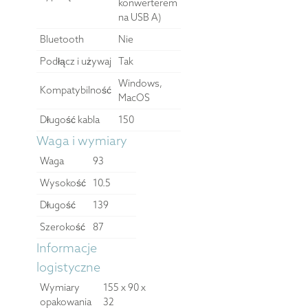
konwerterem
na USB A)
Bluetooth
Nie
Podłącz i używaj
Tak
Windows,
Kompatybilność
MacOS
Długość kabla
150
Waga i wymiary
Waga
93
Wysokość
10.5
Długość
139
Szerokość
87
Informacje
logistyczne
Wymiary
155 x 90 x
opakowania
32