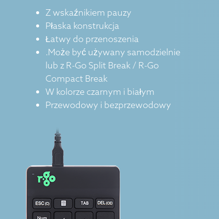
Z wskaźnikiem pauzy
Płaska konstrukcja
Łatwy do przenoszenia
.Może być używany samodzielnie
lub z R-Go Split Break / R-Go
Compact Break
W kolorze czarnym i białym
Przewodowy i bezprzewodowy