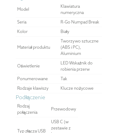
Klawiatura
Model
numeryczna
Seria
R-Go Numpad Break
Kolor
Biały
Tworzywo sztuczne
Materiał produktu
(ABS i PC),
Aluminium
LED Wskaźnik do
Oświetlenie
robienia przerw
Ponumerowane
Tak
Rodzaje klawiszy
Klucze nożycowe
Podłączenie
Rodzaj
Przewodowy
połączenia
USB C (w
zestawie z
Typ złącza USB