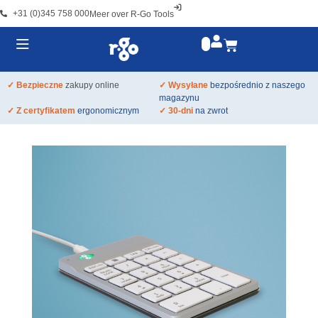
+31 (0)345 758 000
Meer over R-Go Tools
✓ Bezpieczne
zakupy online
✓ Wysyłane
bezpośrednio z naszego
magazynu
✓ Z certyfikatem
ergonomicznym
✓ 30-dni
na zwrot