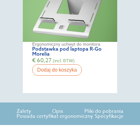
Ergonomiczny uchwyt do monitora
Podstawka pod laptopa R-Go
Morelia
€
60,27
(incl. BTW)
Dodaj do koszyka
Zalety
Opis
Pliki do pobrania
Posiada certyfikat ergonomiczny
Specyfikacje