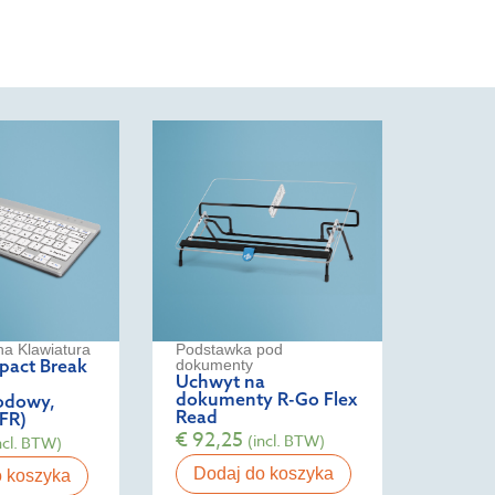
a Klawiatura
Podstawka pod
act Break
dokumenty
Uchwyt na
dokumenty R-Go Flex
odowy,
Read
FR)
€
92,25
(incl. BTW)
ncl. BTW)
Dodaj do koszyka
o koszyka