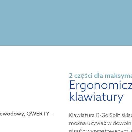
2 części dla maksym
Ergonomicz
klawiatury
Klawiatura R-Go Split skła
można używać w dowolnej
pisać z wyprostowanymi n