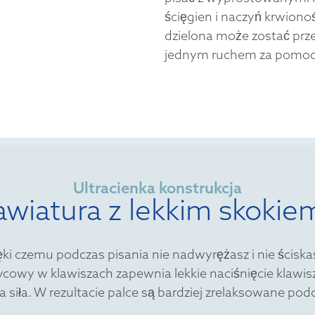
ścięgien i naczyń krwion
dzielona może zostać pr
jednym ruchem za pomo
Ultracienka konstrukcja
awiatura z lekkim skokie
zięki czemu podczas pisania nie nadwyrężasz i nie ścis
owy w klawiszach zapewnia lekkie naciśnięcie klawisza
a siła. W rezultacie palce są bardziej zrelaksowane pod