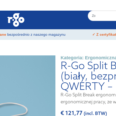
łane
bezpośrednio z naszego magazynu
✓ Z certyfik
Kategoria:
Ergonomiczna
R-Go Split 
(biały, bez
QWERTY – 
R-Go Split Break ergonomi
ergonomicznej pracy, ze w
€
121,77
(incl. BTW)