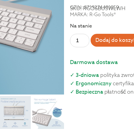
GTIN: 8719274491859
SKU: RGOSBUSWLWH
MARKA: R-Go Tools®
Na stanie
Dodaj do koszy
Darmowa dostawa
✓ 3-dniowa
polityka zwro
✓ Ergonomiczny
certyfika
✓ Bezpieczna
płatność on