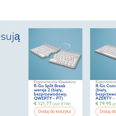
sują
Ergonomiczna Klawiatura
Ergonomiczn
R-Go Split Break
R-Go Comp
wersja 2 (biały,
(biały,
bezprzewodowy,
bezprzew
QWERTY – PT)
AZERTY – 
€
121,77
€
79,95
(incl. BTW)
(i
Dodaj do koszyka
Dodaj d