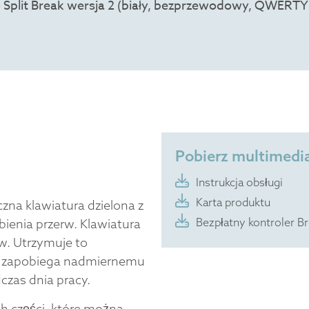
Pobierz multimedi
Instrukcja obsługi
Karta produktu
zna klawiatura dzielona z
Bezpłatny kontroler B
nia przerw. Klawiatura
rw. Utrzymuje to
e, zapobiega nadmiernemu
czas dnia pracy.
ch części, które można