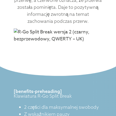
przerwę, a czerwone oznacza, że przerwa
została pominięta. Daje to pozytywną
informację zwrotną na temat
zachowania podczas przerw.
[benefits-preheading]
Klawiatura R-Go Split Break
2 części dla maksymalnej swobody
Z wskaźnikiem pauzy