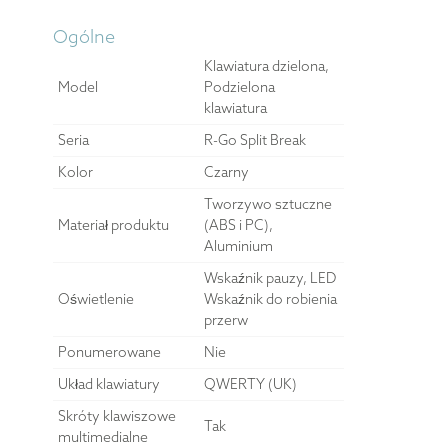
Ogólne
Klawiatura dzielona,
Model
Podzielona
klawiatura
Seria
R-Go Split Break
Kolor
Czarny
Tworzywo sztuczne
Materiał produktu
(ABS i PC),
Aluminium
Wskaźnik pauzy, LED
Oświetlenie
Wskaźnik do robienia
przerw
Ponumerowane
Nie
Układ klawiatury
QWERTY (UK)
Skróty klawiszowe
Tak
multimedialne