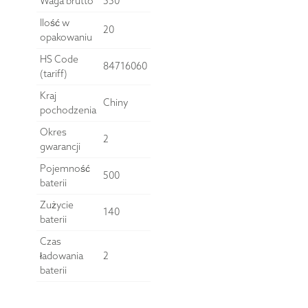
Waga brutto
550
Ilość w
20
opakowaniu
HS Code
84716060
(tariff)
Kraj
Chiny
pochodzenia
Okres
2
gwarancji
Pojemność
500
baterii
Zużycie
140
baterii
Czas
ładowania
2
baterii