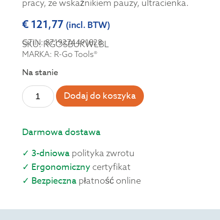
pracy, ze wskaźnikiem pauzy, ultracienka.
€
121,77
(incl. BTW)
GTIN: 8719274491828
SKU: RGOSBUKWLBL
MARKA: R-Go Tools®
Na stanie
Dodaj do koszyka
Darmowa dostawa
✓ 3-dniowa
polityka zwrotu
✓ Ergonomiczny
certyfikat
✓ Bezpieczna
płatność online