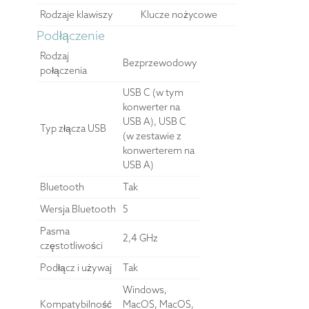
Rodzaje klawiszy
Klucze nożycowe
Podłączenie
Rodzaj
Bezprzewodowy
połączenia
USB C (w tym
konwerter na
USB A), USB C
Typ złącza USB
(w zestawie z
konwerterem na
USB A)
Bluetooth
Tak
Wersja Bluetooth
5
Pasma
2,4 GHz
częstotliwości
Podłącz i używaj
Tak
Windows,
Kompatybilność
MacOS, MacOS,