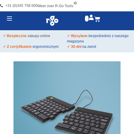
+31 (0)345 758 000
Meer over R-Go Tools
✓ Bezpieczne
zakupy online
✓ Wysyłane
bezpośrednio z naszego
magazynu
✓ Z certyfikatem
ergonomicznym
✓ 30-dni
na zwrot