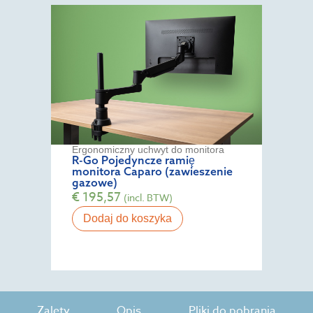
Ergonomiczny uchwyt do monitora
R-Go Pojedyncze ramię
monitora Caparo (zawieszenie
gazowe)
€
195,57
(incl. BTW)
Dodaj do koszyka
Zalety
Opis
Pliki do pobrania