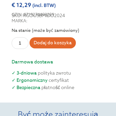
€
12,29
(incl. BTW)
GTIN: 8719274493259
SKU: RGOUSBMIDO2024
MARKA:
Na stanie (może być zamówiony)
Dodaj do koszyka
Darmowa dostawa
✓ 3-dniowa
polityka zwrotu
✓ Ergonomiczny
certyfikat
✓ Bezpieczna
płatność online
Być może zainteresują