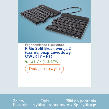
Ergonomiczna Klawiatura
R-Go Split Break wersja 2
(czarny, bezprzewodowy,
QWERTY – PT)
€
121,77
(incl. BTW)
Dodaj do koszyka
Zalety
Opis
Pliki do pobrania
Posiada certyfikat ergonomiczny
Specyfikacje