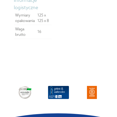
Informacje
logistyczne
Wymiary
125 x
opakowania
125 x 8
Waga
16
brutto