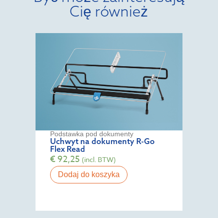
Cię również
Podstawka pod dokumenty
Uchwyt na dokumenty R-Go
Flex Read
€
92,25
(incl. BTW)
Dodaj do koszyka