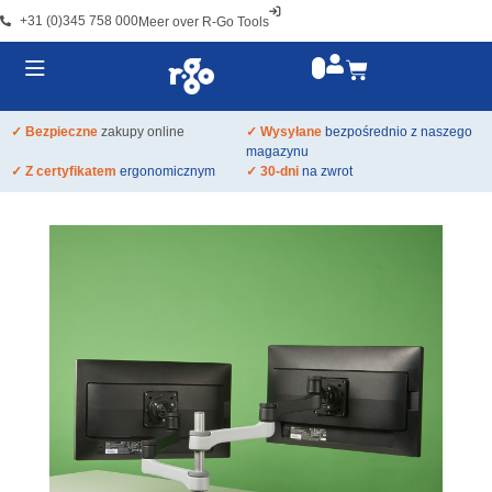
+31 (0)345 758 000
Meer over R-Go Tools
✓ Bezpieczne
zakupy online
✓ Wysyłane
bezpośrednio z naszego
magazynu
✓ Z certyfikatem
ergonomicznym
✓ 30-dni
na zwrot