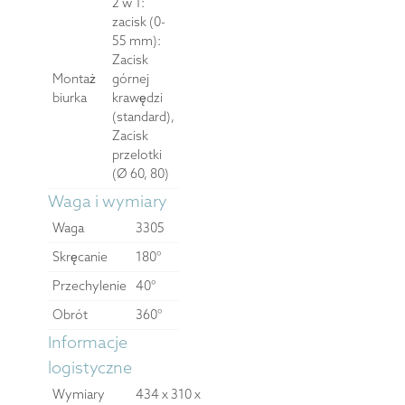
2 w 1:
zacisk (0-
55 mm):
Zacisk
Montaż
górnej
biurka
krawędzi
(standard),
Zacisk
przelotki
(Ø 60, 80)
Waga i wymiary
Waga
3305
Skręcanie
180°
Przechylenie
40°
Obrót
360°
Informacje
logistyczne
Wymiary
434 x 310 x