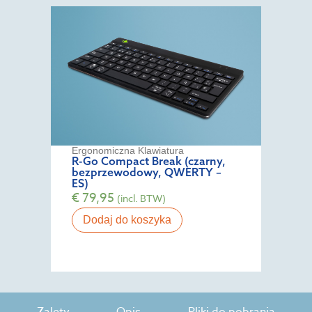
Ergonomiczna Klawiatura
R-Go Compact Break (czarny,
bezprzewodowy, QWERTY –
ES)
€
79,95
(incl. BTW)
Dodaj do koszyka
Zalety
Opis
Pliki do pobrania