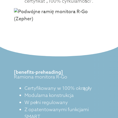
certyfikat „100% cyrkularności”.
[benefits-preheading]
Ramiona monitora R-Go
Certyfikowany w 100% okrągły
Modularna konstrukcja
W pełni regulowany
Z opatentowanymi funkcjami
SMART