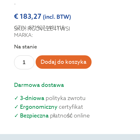
.
€
183,27
(incl. BTW)
GTIN: 8719274491118
SKU: RGOVLZE4TWSI
MARKA:
Na stanie
Dodaj do koszyka
Darmowa dostawa
✓ 3-dniowa
polityka zwrotu
✓ Ergonomiczny
certyfikat
✓ Bezpieczna
płatność online