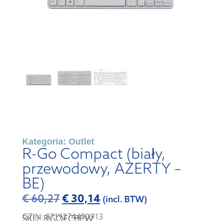
Kategoria:
Outlet
R-Go Compact (biały,
przewodowy, AZERTY –
BE)
€
30,14
€
60,27
(incl. BTW)
GTIN: 8719274490913
SKU: RGOECBEW