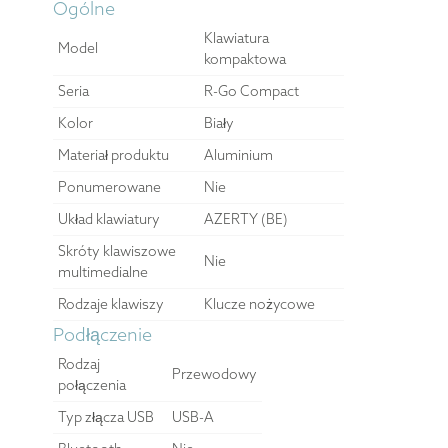
Ogólne
Klawiatura
Model
kompaktowa
Seria
R-Go Compact
Kolor
Biały
Materiał produktu
Aluminium
Ponumerowane
Nie
Układ klawiatury
AZERTY (BE)
Skróty klawiszowe
Nie
multimedialne
Rodzaje klawiszy
Klucze nożycowe
Podłączenie
Rodzaj
Przewodowy
połączenia
Typ złącza USB
USB-A