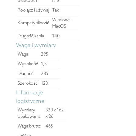
Bluetooth
Nie
Podłącz i używaj
Tak
Windows,
Kompatybilność
MacOS
Długość kabla
140
Waga i wymiary
Waga
295
Wysokość
1,5
Długość
285
Szerokość
120
Informacje
logistyczne
Wymiary
320 x 162
opakowania
x 26
Waga brutto
465
Ilość w