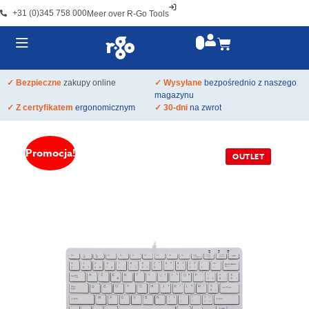
+31 (0)345 758 000
Meer over R-Go Tools
✓ Bezpieczne
zakupy online
✓ Wysyłane
bezpośrednio z naszego
magazynu
✓ Z certyfikatem
ergonomicznym
✓ 30-dni
na zwrot
Promocja!
OUTLET