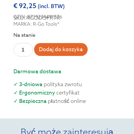
€
92,25
(incl. BTW)
GTIN: 8719274491576
SKU: RGODOFRTR
MARKA: R-Go Tools®
Na stanie
Dodaj do koszyka
Darmowa dostawa
✓ 3-dniowa
polityka zwrotu
✓ Ergonomiczny
certyfikat
✓ Bezpieczna
płatność online
Być może zainteresują