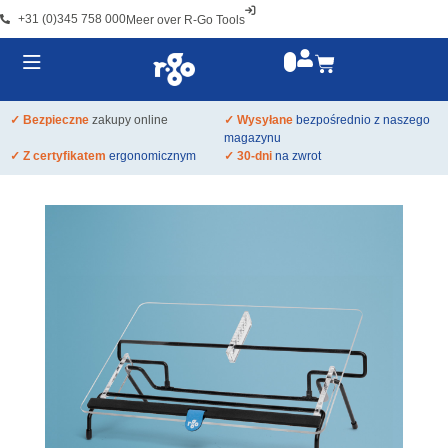
+31 (0)345 758 000
Meer over R-Go Tools
✓ Bezpieczne
zakupy online
✓ Wysyłane
bezpośrednio z naszego
magazynu
✓ Z certyfikatem
ergonomicznym
✓ 30-dni
na zwrot