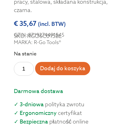
pracy, stalowa, składana konstrukcja,
czarna.
€
35,67
(incl. BTW)
GTIN: 8719274491545
SKU: RGOSC015BL
MARKA: R-Go Tools®
Na stanie
Dodaj do koszyka
Darmowa dostawa
✓ 3-dniowa
polityka zwrotu
✓ Ergonomiczny
certyfikat
✓ Bezpieczna
płatność online