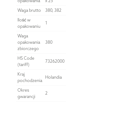
opakowania
x 25
Waga brutto
380, 382
Ilość w
1
opakowaniu
Waga
opakowania
380
zbiorczego
HS Code
73262000
(tariff)
Kraj
Holandia
pochodzenia
Okres
2
gwarancji