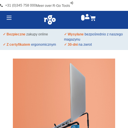
+31 (0)345 758 000
Meer over R-Go Tools
✓ Bezpieczne
zakupy online
✓ Wysyłane
bezpośrednio z naszego
magazynu
✓ Z certyfikatem
ergonomicznym
✓ 30-dni
na zwrot