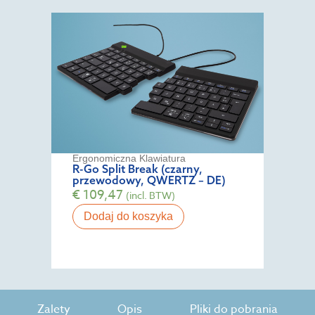
Ergonomiczna Klawiatura
R-Go Split Break (czarny,
przewodowy, QWERTZ – DE)
€
109,47
(incl. BTW)
Dodaj do koszyka
Zalety
Opis
Pliki do pobrania