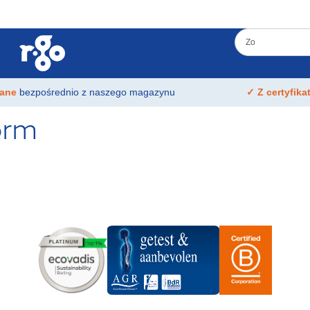
łane
bezpośrednio z naszego magazynu
✓ Z certyfik
orm