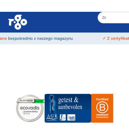
łane
bezpośrednio z naszego magazynu
✓ Z certyfik