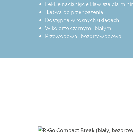
Lekkie naciśnięcie klawisza dla min
.Łatwa do przenoszenia
Dostępna w różnych układach
W kolorze czarnym i białym
Przewodowa i bezprzewodowa