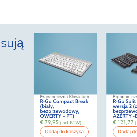
sują
Ergonomiczna Klawiatura
Ergonomiczn
R-Go Compact Break
R-Go Split
(biały,
wersja 2 (
bezprzewodowy,
bezprzew
QWERTY – PT)
AZERTY -
€
79,95
€
121,77
(incl. BTW)
(
Dodaj do koszyka
Dodaj d