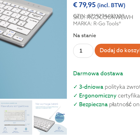
€
79,95
(incl. BTW)
GTIN: 8719274492108
SKU: RGOCOUKWLWH
MARKA: R-Go Tools®
Na stanie
Dodaj do koszy
Darmowa dostawa
✓ 3-dniowa
polityka zwro
✓ Ergonomiczny
certyfika
✓ Bezpieczna
płatność on