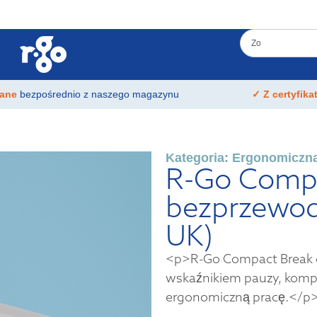
łane
bezpośrednio z naszego magazynu
✓ Z certyfik
Kategoria:
Ergonomiczna
R-Go Compac
bezprzewo
UK)
<p>R-Go Compact Break e
wskaźnikiem pauzy, komp
ergonomiczną pracę.</p