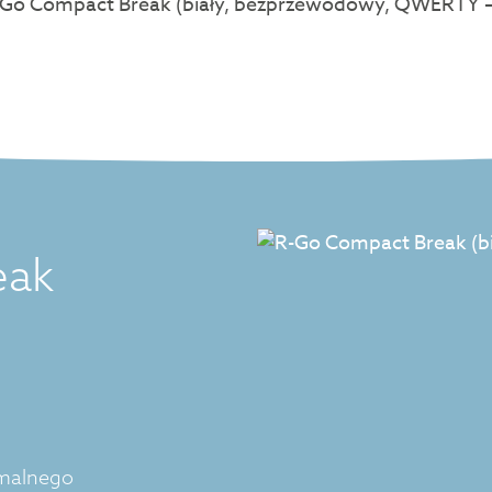
eak
imalnego