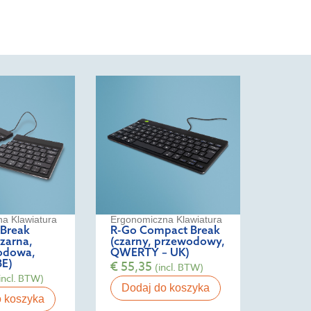
a Klawiatura
Ergonomiczna Klawiatura
 Break
R-Go Compact Break
czarna,
(czarny, przewodowy,
odowa,
QWERTY – UK)
BE)
€
55,35
(incl. BTW)
incl. BTW)
Dodaj do koszyka
o koszyka