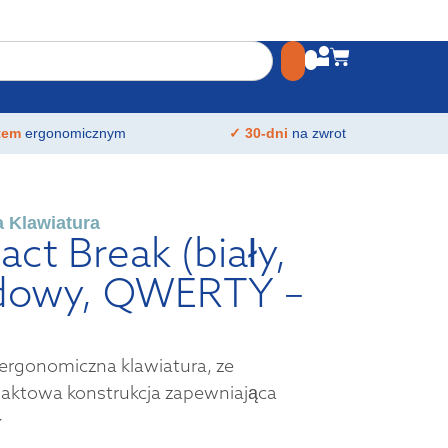
atem
ergonomicznym
✓ 30-dni
na zwrot
 Klawiatura
t Break (biały,
dowy, QWERTY –
rgonomiczna klawiatura, ze
aktowa konstrukcja zapewniająca
>