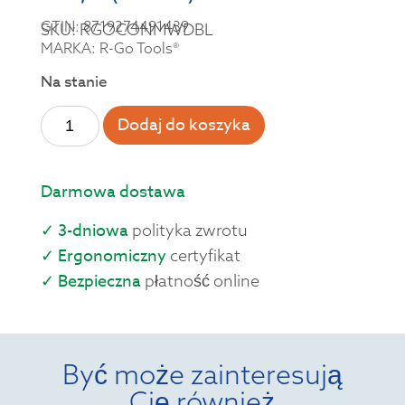
GTIN: 8719274491439
SKU: RGOCONMWDBL
MARKA: R-Go Tools®
Na stanie
Dodaj do koszyka
Darmowa dostawa
✓ 3-dniowa
polityka zwrotu
✓ Ergonomiczny
certyfikat
✓ Bezpieczna
płatność online
Być może zainteresują
Cię również