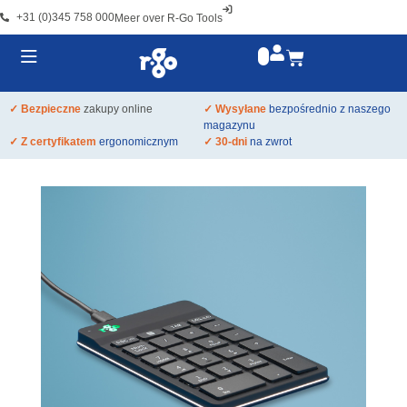
+31 (0)345 758 000
Meer over R-Go Tools
✓ Bezpieczne
zakupy online
✓ Wysyłane
bezpośrednio z naszego
magazynu
✓ Z certyfikatem
ergonomicznym
✓ 30-dni
na zwrot