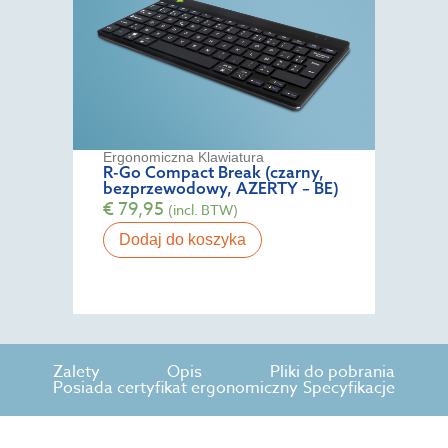
Ergonomiczna Klawiatura
R-Go Compact Break (czarny,
bezprzewodowy, AZERTY – BE)
€
79,95
(incl. BTW)
Dodaj do koszyka
Zalety
Opis
Pliki do pobrania
Posiada certyfikat ergonomiczny
Specyfikacje