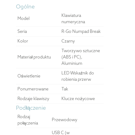
Ogólne
Klawiatura
Model
numeryczna
Seria
R-Go Numpad Break
Kolor
Czarny
Tworzywo sztuczne
Materiał produktu
(ABS i PC),
Aluminium
LED Wskaźnik do
Oświetlenie
robienia przerw
Ponumerowane
Tak
Rodzaje klawiszy
Klucze nożycowe
Podłączenie
Rodzaj
Przewodowy
połączenia
USB C (w