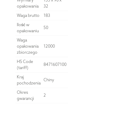
Wymiary
155 x 90 x
opakowania
32
Waga brutto
183
Ilość w
50
opakowaniu
Waga
opakowania
12000
zbiorczego
HS Code
8471607100
(tariff)
Kraj
Chiny
pochodzenia
Okres
2
gwarancji