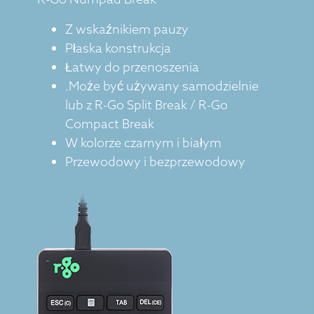
Z wskaźnikiem pauzy
Płaska konstrukcja
Łatwy do przenoszenia
.Może być używany samodzielnie
lub z R-Go Split Break / R-Go
Compact Break
W kolorze czarnym i białym
Przewodowy i bezprzewodowy