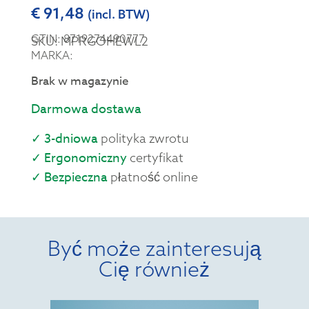
€
91,48
(incl. BTW)
GTIN: 8719274490777
SKU: MPRGOHEWL2
MARKA:
Brak w magazynie
Darmowa dostawa
✓ 3-dniowa
polityka zwrotu
✓ Ergonomiczny
certyfikat
✓ Bezpieczna
płatność online
Być może zainteresują
Cię również