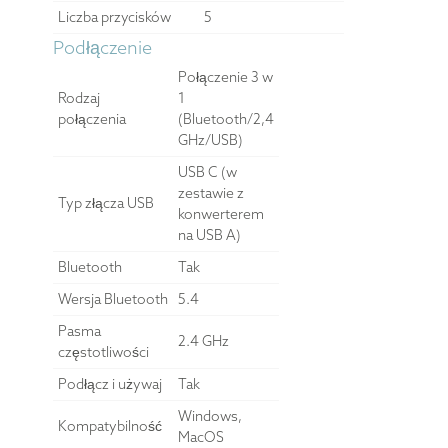
Liczba przycisków
5
Podłączenie
Połączenie 3 w
Rodzaj
1
połączenia
(Bluetooth/2,4
GHz/USB)
USB C (w
zestawie z
Typ złącza USB
konwerterem
na USB A)
Bluetooth
Tak
Wersja Bluetooth
5.4
Pasma
2.4 GHz
częstotliwości
Podłącz i używaj
Tak
Windows,
Kompatybilność
MacOS