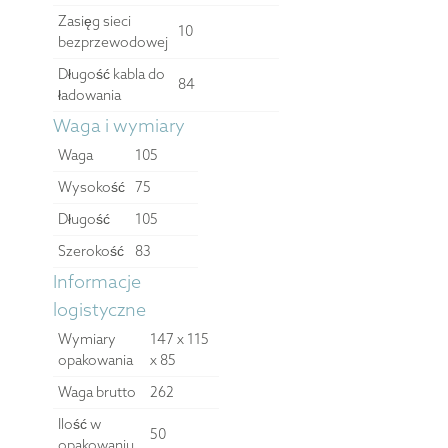
Zasięg sieci
10
bezprzewodowej
Długość kabla do
84
ładowania
Waga i wymiary
Waga
105
Wysokość
75
Długość
105
Szerokość
83
Informacje
logistyczne
Wymiary
147 x 115
opakowania
x 85
Waga brutto
262
Ilość w
50
opakowaniu