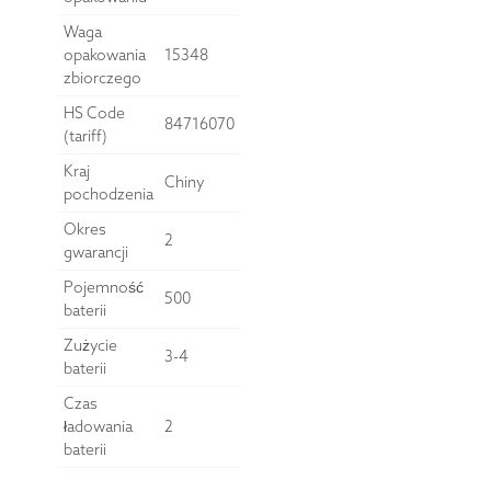
Waga
opakowania
15348
zbiorczego
HS Code
84716070
(tariff)
Kraj
Chiny
pochodzenia
Okres
2
gwarancji
Pojemność
500
baterii
Zużycie
3-4
baterii
Czas
ładowania
2
baterii