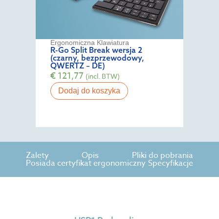
Ergonomiczna Klawiatura
R-Go Split Break wersja 2
(czarny, bezprzewodowy,
QWERTZ – DE)
€
121,77
(incl. BTW)
Dodaj do koszyka
Zalety
Opis
Pliki do pobrania
Posiada certyfikat ergonomiczny
Specyfikacje