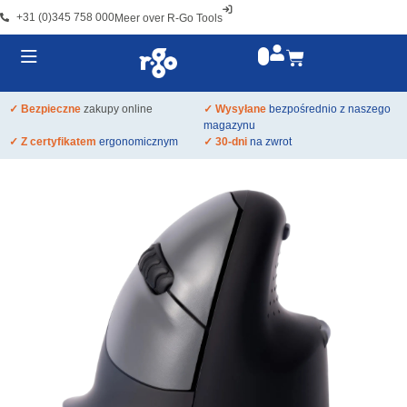
+31 (0)345 758 000
Meer over R-Go Tools
✓ Bezpieczne
zakupy online
✓ Wysyłane
bezpośrednio z naszego
magazynu
✓ Z certyfikatem
ergonomicznym
✓ 30-dni
na zwrot