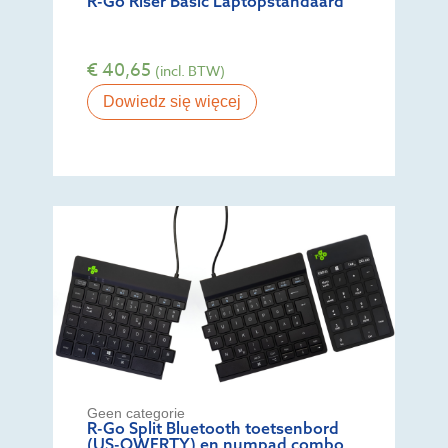
R-Go Riser Basic Laptopstandaard
€
40,65
(incl. BTW)
Dowiedz się więcej
Geen categorie
R-Go Split Bluetooth toetsenbord
(US-QWERTY) en numpad combo