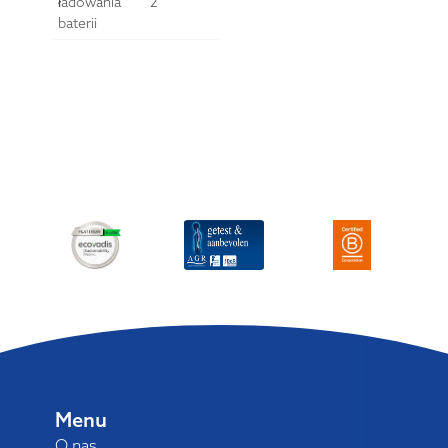
ładowania
2
baterii
Menu
O nas