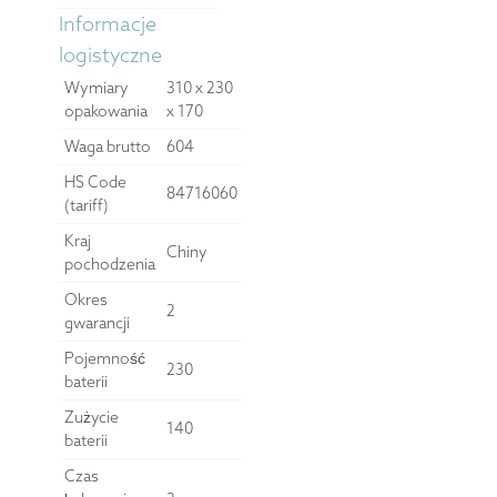
Informacje
logistyczne
Wymiary
310 x 230
opakowania
x 170
Waga brutto
604
HS Code
84716060
(tariff)
Kraj
Chiny
pochodzenia
Okres
2
gwarancji
Pojemność
230
baterii
Zużycie
140
baterii
Czas