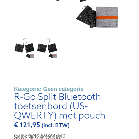
Kategoria:
Geen categorie
R-Go Split Bluetooth
toetsenbord (US-
QWERTY) met pouch
€
121,95
(incl. BTW)
GTIN: 8719274491040
SKU: MPSBPOUSSET