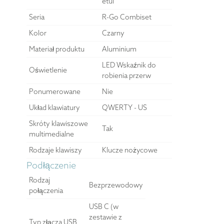
etui
Seria
R-Go Combiset
Kolor
Czarny
Materiał produktu
Aluminium
LED Wskaźnik do
Oświetlenie
robienia przerw
Ponumerowane
Nie
Układ klawiatury
QWERTY - US
Skróty klawiszowe
Tak
multimedialne
Rodzaje klawiszy
Klucze nożycowe
Podłączenie
Rodzaj
Bezprzewodowy
połączenia
USB C (w
zestawie z
Typ złącza USB