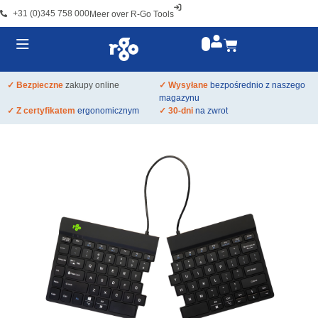
+31 (0)345 758 000
Meer over R-Go Tools
✓ Bezpieczne
zakupy online
✓ Wysyłane
bezpośrednio z naszego
magazynu
✓ Z certyfikatem
ergonomicznym
✓ 30-dni
na zwrot