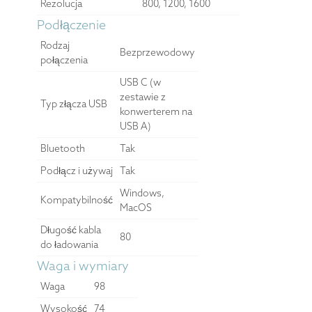
Rezolucja
800, 1200, 1600
Podłączenie
Rodzaj
Bezprzewodowy
połączenia
USB C (w
zestawie z
Typ złącza USB
konwerterem na
USB A)
Bluetooth
Tak
Podłącz i używaj
Tak
Windows,
Kompatybilność
MacOS
Długość kabla
80
do ładowania
Waga i wymiary
Waga
98
Wysokość
74