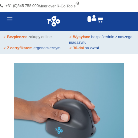
+31 (0)345 758 000
Meer over R-Go Tools
✓ Bezpieczne
zakupy online
✓ Wysyłane
bezpośrednio z naszego
magazynu
✓ Z certyfikatem
ergonomicznym
✓ 30-dni
na zwrot