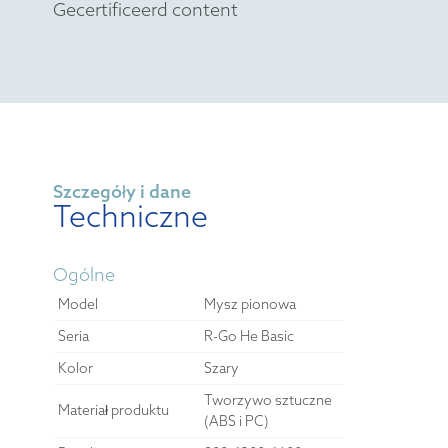
Gecertificeerd content
Szczegóły i dane
Techniczne
Ogólne
Model
Mysz pionowa
Seria
R-Go He Basic
Kolor
Szary
Tworzywo sztuczne
Materiał produktu
(ABS i PC)