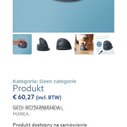
Kategoria:
Geen categorie
Produkt
€
60,27
(incl. BTW)
GTIN: 8719274493204
SKU: RGOHEBAMLWL
MARKA:
Produkt dostępny na zamówienie