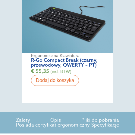
Ergonomiczna Klawiatura
R-Go Compact Break (czarny,
przewodowy, QWERTY – PT)
€
55,35
(incl. BTW)
Dodaj do koszyka
Zalety
Opis
Pliki do pobrania
Posiada certyfikat ergonomiczny
Specyfikacje