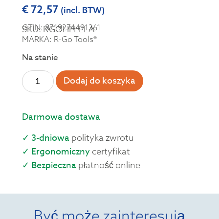
€
72,57
(incl. BTW)
GTIN: 8719274491361
SKU: RGOHELELA
MARKA: R-Go Tools®
Na stanie
Dodaj do koszyka
Darmowa dostawa
✓ 3-dniowa
polityka zwrotu
✓ Ergonomiczny
certyfikat
✓ Bezpieczna
płatność online
Być może zainteresują