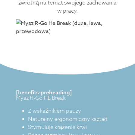
zwrotną na temat swojego zachowania
w pracy.
[benefits-preheading]
Mysz R-Go HE Break
Z wskaźnikiem pauzy
Naturalny ergonomiczny kształt
Stymuluje krążenie krwi