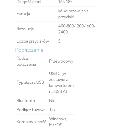
Długość dłoni
165-185
kółko przewijania,
Funkcja
przyciski
400-800-1200-1600-
Rezolucja
2400
Liczba przycisków
5
Podłączenie
Rodzaj
Przewodowy
połączenia
USB C (w
zestawie z
Typ złącza USB
konwerterem
na USB A)
Bluetooth
Nie
Podłącz i używaj
Tak
Windows,
Kompatybilność
MacOS