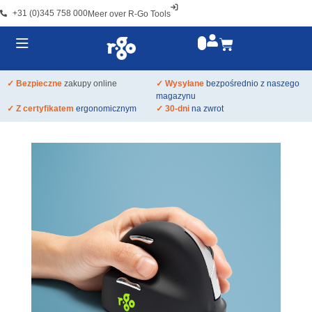
+31 (0)345 758 000
Meer over R-Go Tools
✓ Bezpieczne
zakupy online
✓ Wysyłane
bezpośrednio z naszego
magazynu
✓ Z certyfikatem
ergonomicznym
✓ 30-dni
na zwrot