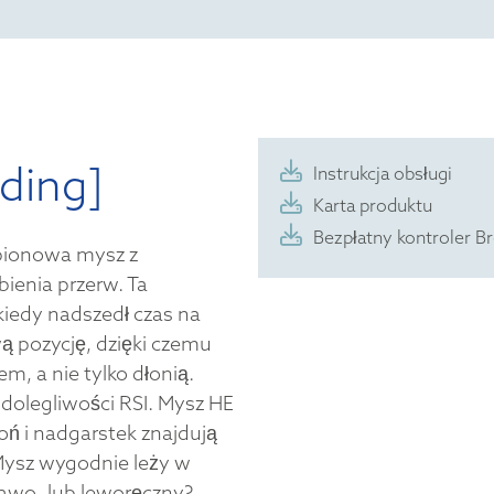
ding]
Instrukcja obsługi
Karta produktu
Bezpłatny kontroler B
pionowa mysz z
nia przerw. Ta
iedy nadszedł czas na
 pozycję, dzięki czemu
, a nie tylko dłonią.
dolegliwości RSI. Mysz HE
łoń i nadgarstek znajdują
 Mysz wygodnie leży w
prawo- lub leworęczny?