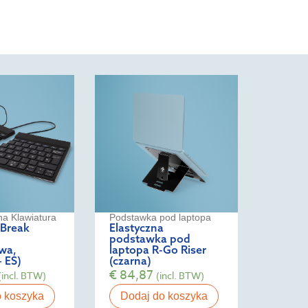
a Klawiatura
Podstawka pod laptopa
 Break
Elastyczna
podstawka pod
wa,
laptopa R-Go Riser
 ES)
(czarna)
€
84,87
(incl. BTW)
(incl. BTW)
o koszyka
Dodaj do koszyka