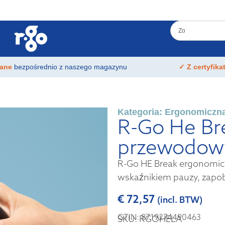
łane
bezpośrednio z naszego magazynu
✓ Z certyfik
Kategoria:
Ergonomiczn
R-Go He Bre
przewodow
R-Go HE Break ergonomic
wskaźnikiem pauzy, zapob
€
72,57
(incl. BTW)
GTIN: 8719274490463
SKU: RGOHELA