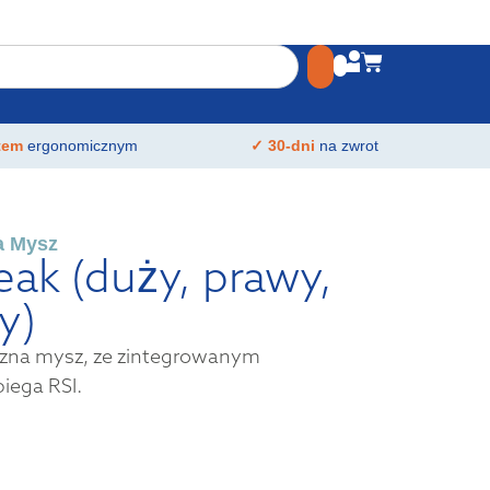
atem
ergonomicznym
✓ 30-dni
na zwrot
a Mysz
ak (duży, prawy,
y)
zna mysz, ze zintegrowanym
iega RSI.