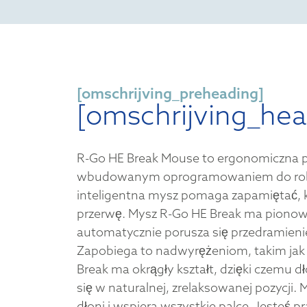
[omschrijving_preheading]
[omschrijving_hea
R-Go HE Break Mouse to ergonomiczna 
wbudowanym oprogramowaniem do robie
inteligentna mysz pomaga zapamiętać, k
przerwę. Mysz R-Go HE Break ma pionową
automatycznie porusza się przedramieniem
Zapobiega to nadwyrężeniom, takim jak 
Break ma okrągły kształt, dzięki czemu d
się w naturalnej, zrelaksowanej pozycji.
dłoni i wspiera wszystkie palce. Jesteś 