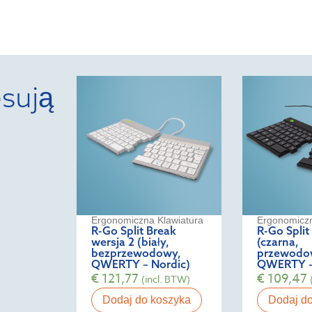
sują
Ergonomiczna Klawiatura
Ergonomiczn
R-Go Split Break
R-Go Split
wersja 2 (biały,
(czarna,
bezprzewodowy,
przewodo
QWERTY – Nordic)
QWERTY –
€
121,77
€
109,47
(incl. BTW)
Dodaj do koszyka
Dodaj d