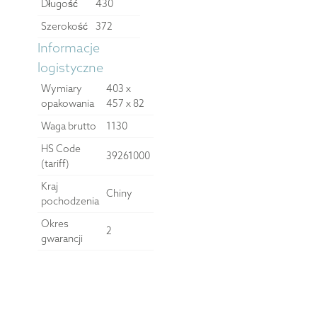
Długość
430
Szerokość
372
Informacje
logistyczne
Wymiary
403 x
opakowania
457 x 82
Waga brutto
1130
HS Code
39261000
(tariff)
Kraj
Chiny
pochodzenia
Okres
2
gwarancji