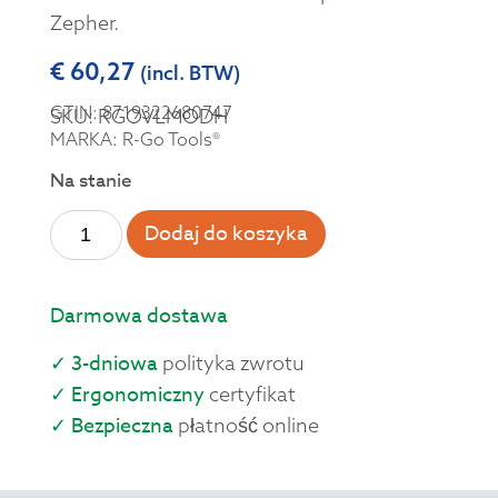
Zepher.
€
60,27
(incl. BTW)
GTIN: 8719322680747
SKU: RGOVLMODH
MARKA: R-Go Tools®
Na stanie
Dodaj do koszyka
Darmowa dostawa
✓ 3-dniowa
polityka zwrotu
✓ Ergonomiczny
certyfikat
✓ Bezpieczna
płatność online