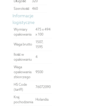
Długość
320
Szerokość
460
Informacje
logistyczne
Wymiary
475 x 494
opakowania
x 100
1507,
Waga brutto
1595
Ilość w
4
opakowaniu
Waga
opakowania
9500
zbiorczego
HS Code
76072090
(tariff)
Kraj
Holandia
pochodzenia