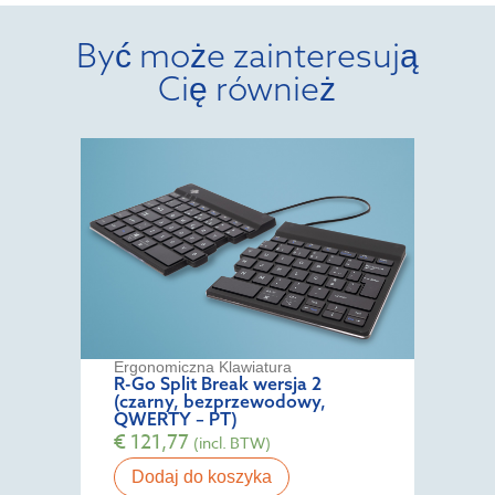
Być może zainteresują
Cię również
Ergonomiczna Klawiatura
R-Go Split Break wersja 2
(czarny, bezprzewodowy,
QWERTY – PT)
€
121,77
(incl. BTW)
Dodaj do koszyka