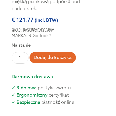
miękką piankową podpórką pod
nadgarstek.
€
121,77
(incl. BTW)
GTIN: 8719274491309
SKU: RGORIDOOW
MARKA: R-Go Tools®
Na stanie
Dodaj do koszyka
Darmowa dostawa
✓ 3-dniowa
polityka zwrotu
✓ Ergonomiczny
certyfikat
✓ Bezpieczna
płatność online