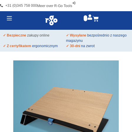
+31 (0)345 758 000
Meer over R-Go Tools
✓ Bezpieczne
zakupy online
✓ Wysyłane
bezpośrednio z naszego
magazynu
✓ Z certyfikatem
ergonomicznym
✓ 30-dni
na zwrot