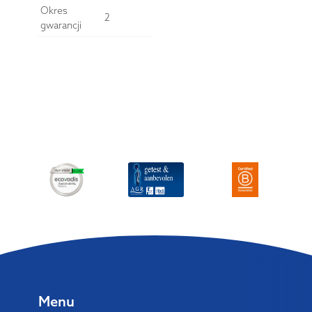
Okres
2
gwarancji
Menu