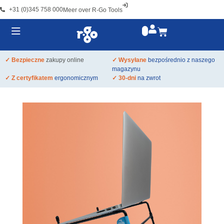
+31 (0)345 758 000
Meer over R-Go Tools
✓ Bezpieczne
zakupy online
✓ Wysyłane
bezpośrednio z naszego
magazynu
✓ Z certyfikatem
ergonomicznym
✓ 30-dni
na zwrot