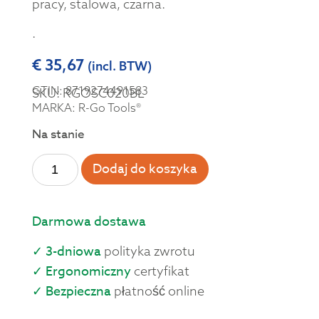
pracy, stalowa, czarna.
.
€
35,67
(incl. BTW)
GTIN: 8719274491583
SKU: RGOSC020BL
MARKA: R-Go Tools®
Na stanie
Dodaj do koszyka
Darmowa dostawa
✓ 3-dniowa
polityka zwrotu
✓ Ergonomiczny
certyfikat
✓ Bezpieczna
płatność online