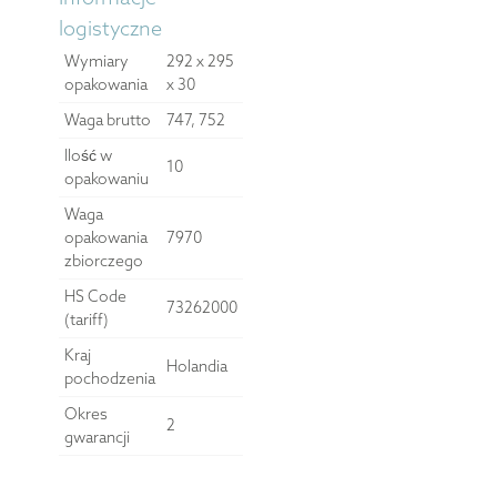
logistyczne
Wymiary
292 x 295
opakowania
x 30
Waga brutto
747, 752
Ilość w
10
opakowaniu
Waga
opakowania
7970
zbiorczego
HS Code
73262000
(tariff)
Kraj
Holandia
pochodzenia
Okres
2
gwarancji