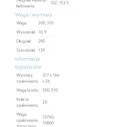
102, 153.5
ładowania
Waga i wymiary
Waga
300, 310
Wysokość
10, 9
Długość
285
Szerokość
139
Informacje
logistyczne
Wymiary
317 x 166
opakowania
x 26
Waga brutto
500, 510
Ilość w
20
opakowaniu
Waga
10760,
opakowania
10800
zbiorczego