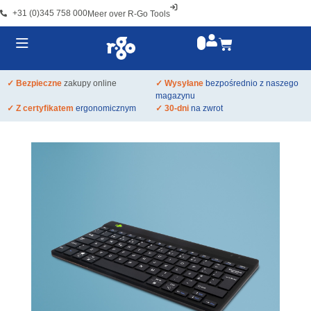
+31 (0)345 758 000
Meer over R-Go Tools
✓ Bezpieczne
zakupy online
✓ Wysyłane
bezpośrednio z naszego
magazynu
✓ Z certyfikatem
ergonomicznym
✓ 30-dni
na zwrot