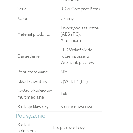
Seria
R-Go Compact Break
Kolor
Czarny
Tworzywo sztuczne
Materiał produktu
(ABS i PC),
Aluminium
LED Wskaźnik do
Oświetlenie
robienia przerw,
Wskaźnik przerwy
Ponumerowane
Nie
Układ klawiatury
QWERTY (PT)
Skróty klawiszowe
Tak
multimedialne
Rodzaje klawiszy
Klucze nożycowe
Podłączenie
Rodzaj
Bezprzewodowy
połączenia