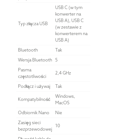
USB C (w tym
konwerter na
USB A), USB C
Typ złącza USB
(w zestawie z
konwerterem na
USB A)
Bluetooth
Tak
Wersja Bluetooth
5
Pasma
2,4 GHz
częstotliwości
Podłącz i używaj
Tak
Windows,
Kompatybilność
MacOS
Odbiornik Nano
Nie
Zasięg sieci
10
bezprzewodowej
Długość kabla do