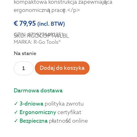
kompaktowa konstrukcja zapewniająca
ergonomiczną pracę.</p>
€
79,95
(incl. BTW)
GTIN: 8719274492351
SKU: RGOCOPTWLBL
MARKA: R-Go Tools®
Na stanie
Dodaj do koszyka
Darmowa dostawa
✓ 3-dniowa
polityka zwrotu
✓ Ergonomiczny
certyfikat
✓ Bezpieczna
płatność online