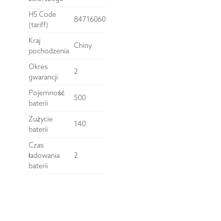
HS Code
84716060
(tariff)
Kraj
Chiny
pochodzenia
Okres
2
gwarancji
Pojemność
500
baterii
Zużycie
140
baterii
Czas
ładowania
2
baterii